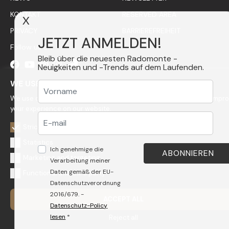
KONTAKT
RESERVED AREA
X
PRIVACY
BARRIEREFREIHEIT
JETZT ANMELDEN!
Follow us on:
Bleib über die neuesten Radomonte -
Neuigkeiten und -Trends auf dem Laufenden.
WE USE COOKIES
We use cookies to personalize content, to get statistics and to impr
your experience on our website.
Strictly necessary
Statistics
Ich genehmige die
Marketing and targeting
Verarbeitung meiner
Daten gemäß der EU-
Functional and third party
Datenschutzverordnung
2016/679. -
ACCEPT ALL
Datenschutz-Policy
lesen
*
Reject all