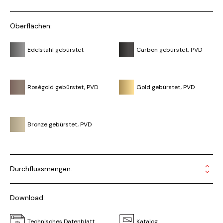
Oberflächen:
Edelstahl gebürstet
Carbon gebürstet, PVD
Rosègold gebürstet, PVD
Gold gebürstet, PVD
Bronze gebürstet, PVD
Durchflussmengen:
Download:
Technisches Datenblatt
Katalog