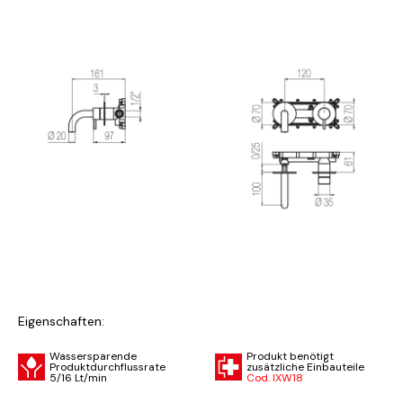
Eigenschaften:
Wassersparende
Produkt benötigt
Produktdurchflussrate
zusätzliche Einbauteile
5/16 Lt/min
Cod. IXW18