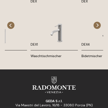
DEX
DEX
DEX1
DEX4
ste
Waschtischmischer
Bidetmischer
GEDA S.r.l.
Via Maestri del Lavoro, 16/18 - 33080 Porcia (PN)