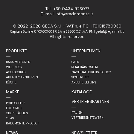
Tel.: +39 0434 923077
E-mail: info@radomonte.it
© 2022-2026 GEDA S.r.l. - VAT n. e F.C.: IT01018780930
Capitale Sociale € 103.000,00 | R.E.A n 38300 C.C.I.A.A. PN | geda1@legalmail.it
All rights reserved
PRODUKTE
UNTERNEHMEN
BADARMATUREN
GEDA
WELLNESS
QUALITÄTSSYSTEM
ACCESSOIRES
NACHHALTIGKEITS-POLICY
ABLAUFGARNITUREN
SICHERHEIT
KÜCHE
ARBEITE BEI UNS
MARKE
KATALOGE
VERTRIEBSPARTNER
PHILOSOPHIE
EDELSTAHL
ITALIEN
OBERFLÄCHEN
VERTRIEBSNETZWERK
GLAS
RADOMONTE PROJECT
NEWS
NEWSLETTER