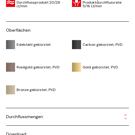
Durchflussprodukt 20/26
Produktdurchflussrate
Lt/min
5/16 Lt/min
Oberflächen:
Edelstahl gebürstet
Carbon gebürstet, PVD
Rosègold gebürstet, PVD
Gold gebürstet, PVD
Bronze gebürstet, PVD
Durchflussmengen:
Download: