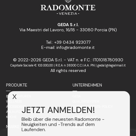
GEDA S.r.l.
Via Maestri del Lavoro, 16/18 - 33080 Porcia (PN)
Tel.: +39 0434 923077
E-mail: info@radomonte.it
© 2022-2026 GEDA S.r.l. - VAT n. e F.C.: IT01018780930
Capitale Sociale € 103.000,00 | R.E.A n 38300 C.C.I.A.A. PN | geda1@legalmail.it
All rights reserved
PRODUKTE
UNTERNEHMEN
X
BADARMATUREN
GEDA
WELLNESS
QUALITÄTSSYSTEM
JETZT ANMELDEN!
ACCESSOIRES
NACHHALTIGKEITS-POLICY
ABLAUFGARNITUREN
SICHERHEIT
KÜCHE
ARBEITE BEI UNS
Bleib über die neuesten Radomonte -
Neuigkeiten und -Trends auf dem
MARKE
KATALOGE
Laufenden.