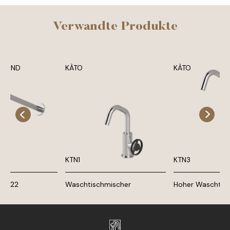
Verwandte Produkte
N UND
KÀTO
KÀTO
E
KTN1
KTN3
 UP22
Waschtischmischer
Hoher Waschtis