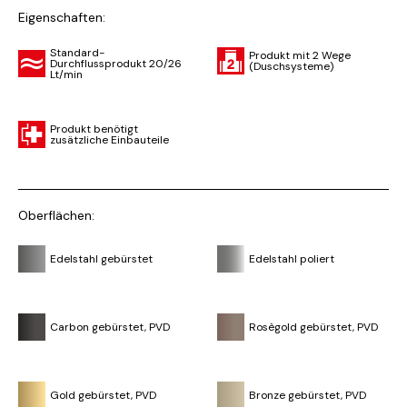
Eigenschaften:
Standard-
Produkt mit 2 Wege
Durchflussprodukt 20/26
(Duschsysteme)
Lt/min
Produkt benötigt
zusätzliche Einbauteile
Oberflächen:
Edelstahl gebürstet
Edelstahl poliert
Carbon gebürstet, PVD
Rosègold gebürstet, PVD
Gold gebürstet, PVD
Bronze gebürstet, PVD