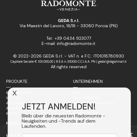
GEDA S.r.l.
Via Maestri del Lavoro, 16/18 - 33080 Porcia (PN)
Tel.: +39 0434 923077
E-mail: info@radomonte.it
© 2022-2026 GEDA S.r.l. - VAT n. e F.C.: IT01018780930
Capitale Sociale € 103.000,00 | R.E.A n 38300 C.C.I.A.A. PN | geda1@legalmail.it
All rights reserved
PRODUKTE
UNTERNEHMEN
X
BADARMATUREN
GEDA
WELLNESS
QUALITÄTSSYSTEM
JETZT ANMELDEN!
ACCESSOIRES
NACHHALTIGKEITS-POLICY
ABLAUFGARNITUREN
SICHERHEIT
KÜCHE
ARBEITE BEI UNS
Bleib über die neuesten Radomonte -
Neuigkeiten und -Trends auf dem
MARKE
KATALOGE
Laufenden.
VERTRIEBSPARTNER
PHILOSOPHIE
WE USE COOKIES