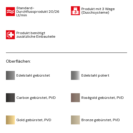
Standard-
Produkt mit 3 Wege
Durchflussprodukt 20/26
(Duschsysteme)
Lt/min
Produkt benötigt
zusätzliche Einbauteile
Oberflächen:
Edelstahl gebürstet
Edelstahl poliert
Carbon gebürstet, PVD
Rosègold gebürstet, PVD
Gold gebürstet, PVD
Bronze gebürstet, PVD