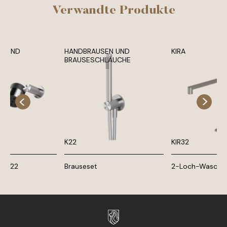
Verwandte Produkte
N UND
HANDBRAUSEN UND
KIRA
E
BRAUSESCHLÄUCHE
K22
KIR32
 UP22
Brauseset
2-Loch-Waschti