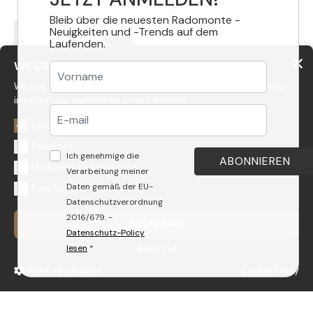
Bleib über die neuesten Radomonte -
Neuigkeiten und -Trends auf dem
Laufenden.
WE USE COOKIES
We use cookies to personalize content, to get statistics and to
improve your experience on our website.
Strictly necessary
Statistics
Ich genehmige die
Dex
Marketing and targeting
Verarbeitung meiner
Daten gemäß der EU-
Functional and third party
Datenschutzverordnung
2016/679. -
ACCEPT ALL
Datenschutz-Policy
lesen
*
Reject all
More information
Cookie Policy
GEDA S.r.l.
Via Maestri del Lavoro, 16/18 - 33080 Porcia (PN)