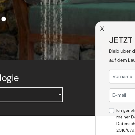
.
X
JETZT
Bleib über 
auf dem La
logie
Ich gene
meiner D
Datensch
2016/679