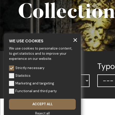
Collection
WE USE COOKIES
We use cookies to personalize content,
to get statistics and to improve your
experience on our website.
Kategorie
Typo
Strictly necessary
Statistics
Marketing and targeting
Functional and third party
ACCEPT ALL
Reject all