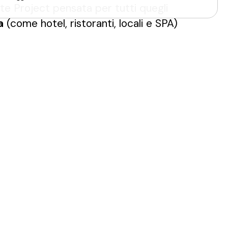
e Project pensata per tutti quegli
a
(come hotel, ristoranti, locali e SPA)
on vogliono rinunciare all'
eleganza di un
chio Radomonte.
testi pubblici offre numerosi vantaggi.
e
. La fotocellula posizionata sull'aeratore
per attivare l'acqua e questo riduce il
i e batteri presenti sulle mani degli
lo quando necessario, il rubinetto a
 il contenimento dei costi relativi. Un
uenza in cui l'uso improprio o lo spreco