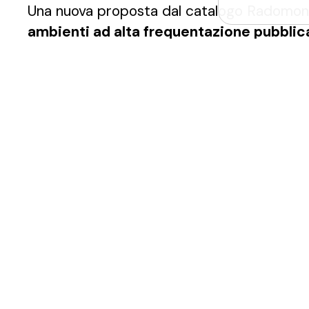
Una nuova proposta dal catalogo Radomont
ambienti ad alta frequentazione pubblic
che per le loro
caratteristiche di pregio
n
prodotto di design
e alla qualità del mar
La scelta di un rubinetto automatico in con
Prima di tutto, garantisce
maggiore igien
elimina la necessità di toccare il rubinetto 
rischio di contaminazione incrociata da germ
utenti, mantenendo l'ambiente più pulito.
Inoltre, attivando l'erogazione del flusso so
fotocellula permette il
risparmio d'acqua
e
aspetto importante in ambienti ad alta affl
possono essere comuni.