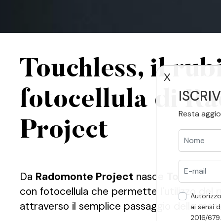
Touchless, il rub
X
ISCRIV
fotocellula di 
Resta aggio
Project
Da
Radomonte Project
nasce
Touchless
,
con fotocellula che permette l'utilizzo del
Autorizzo
attraverso il semplice passaggio della man
ai sensi d
2016/679