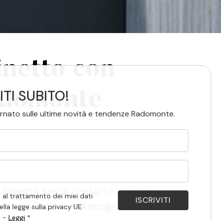
inetto con
ITI SUBITO!
Radomonte
rnato sulle ultime novità e tendenze Radomonte.
 la nuova serie di rubinetteria di design
 rubinetto senza contatto diretto,
 al trattamento dei miei dati
o sotto la bocca di erogazione.
ella legge sulla privacy UE
. -
Leggi
*