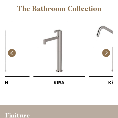
The Bathroom Collection
DUN
KIRA
KÀ
Finiture