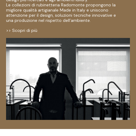
Le collezioni di rubinetteria Radomonte propongono la
migliore qualità artigianale Made in Italy e uniscono
attenzione per il design, soluzioni tecniche innovative e
una produzione nel rispetto dell’ambiente.
>> Scopri di più