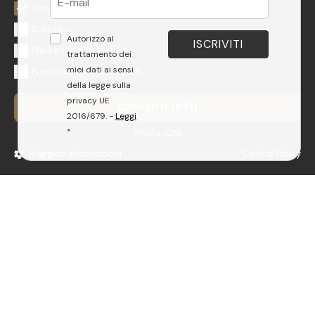
Strettamente necessari
Statistici
Autorizzo al
Marketing e targeting
trattamento dei
miei dati ai sensi
Funzionali e di terze parti
della legge sulla
privacy UE
CONSENTI TUTTI
2016/679. -
Leggi
*
Rifiuta tutti
Maggiori informazioni
Cookie Policy