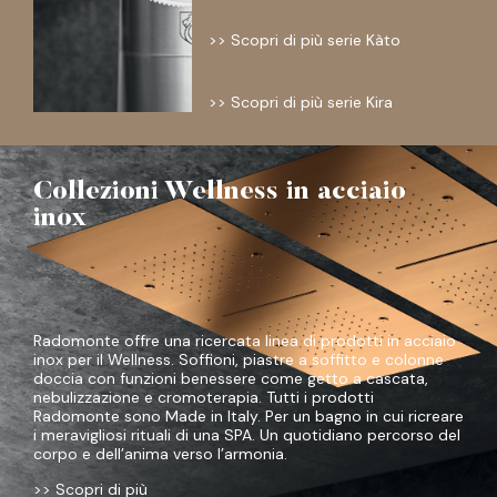
>> Scopri di più serie Kàto
>> Scopri di più serie Kira
Collezioni Wellness in acciaio
inox
Radomonte offre una ricercata linea di prodotti in acciaio
inox per il Wellness. Soffioni, piastre a soffitto e colonne
doccia con funzioni benessere come getto a cascata,
nebulizzazione e cromoterapia. Tutti i prodotti
Radomonte sono Made in Italy. Per un bagno in cui ricreare
i meravigliosi rituali di una SPA. Un quotidiano percorso del
corpo e dell’anima verso l’armonia.
>> Scopri di più