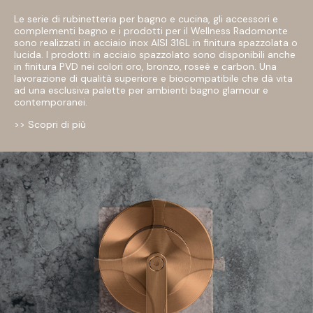
Le serie di rubinetteria per bagno e cucina, gli accessori e
complementi bagno e i prodotti per il Wellness Radomonte
sono realizzati in acciaio inox AISI 316L in finitura spazzolata o
lucida. I prodotti in acciaio spazzolato sono disponibili anche
in finitura PVD nei colori oro, bronzo, roseè e carbon. Una
lavorazione di qualità superiore e biocompatibile che dà vita
ad una esclusiva palette per ambienti bagno glamour e
contemporanei.
>> Scopri di più