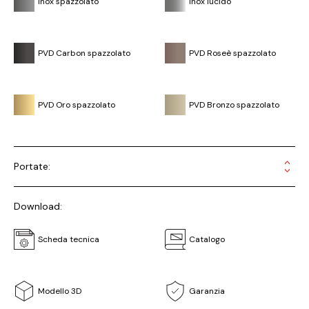
Inox spazzolato
Inox lucido
PVD Carbon spazzolato
PVD Roseè spazzolato
PVD Oro spazzolato
PVD Bronzo spazzolato
Portate:
Download:
Scheda tecnica
Catalogo
Modello 3D
Garanzia