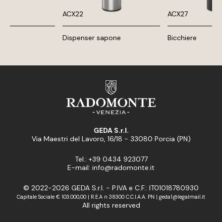
ACX22
ACX27
Dispenser sapone
Bicchiere
GEDA S.r.l.
Via Maestri del Lavoro, 16/18 - 33080 Porcia (PN)
Tel.: +39 0434 923077
E-mail: info@radomonte.it
© 2022-2026 GEDA S.r.l. - P.IVA e C.F.: IT01018780930
Capitale Sociale € 103.000,00 | R.E.A n 38300 C.C.I.A.A. PN | geda1@legalmail.it
All rights reserved