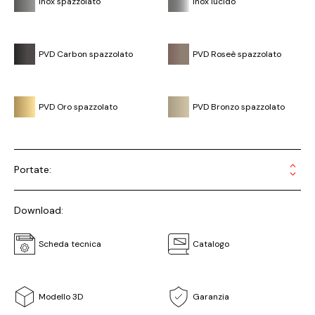
Inox spazzolato
Inox lucido
PVD Carbon spazzolato
PVD Roseè spazzolato
PVD Oro spazzolato
PVD Bronzo spazzolato
Portate:
Download:
Scheda tecnica
Catalogo
Modello 3D
Garanzia