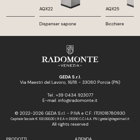
AQX22
AQX25
Dispenser sapone
Bicchiere
GEDA S.r.l.
Via Maestri del Lavoro, 16/18 - 33080 Porcia (PN)
Tel.: +39 0434 923077
E-mail: info@radomonte.it
© 2022-2026 GEDA S.r.l. - P.IVA e C.F.: IT01018780930
Capitale Sociale € 103.000,00 | R.E.A n 38300 C.C.I.A.A. PN | geda1@legalmail.it
All rights reserved
PRODOTTI
AZIENDA