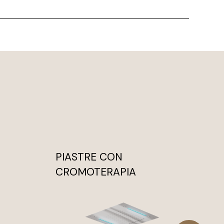
PIASTRE CON
PI
CROMOTERAPIA
C