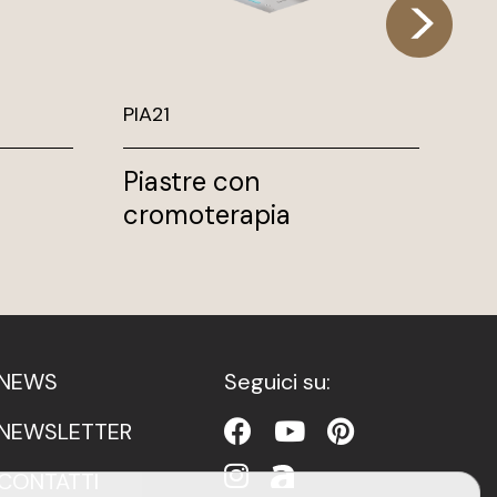
PIA21
PI
Piastre con
Pi
cromoterapia
c
NEWS
Seguici su:
NEWSLETTER
CONTATTI