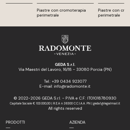
re
Piastre con cromoterapia
Piastre con cro
perimetrale
perimetrale
GEDA S.r.l.
Via Maestri del Lavoro, 16/18 - 33080 Porcia (PN)
Tel.: +39 0434 923077
E-mail: info@radomonte.it
© 2022-2026 GEDA S.r.l. - P.IVA e C.F.: IT01018780930
Capitale Sociale € 103.000,00 | R.E.A n 38300 C.C.I.A.A. PN | geda1@legalmail.it
All rights reserved
PRODOTTI
AZIENDA