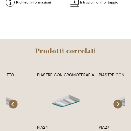
Richiedi informazioni
Istruzioni di montaggio
Prodotti correlati
OFFITTO
PIASTRE CON CROMOTERAPIA
PIASTRE CON C
PIA24
PIA27