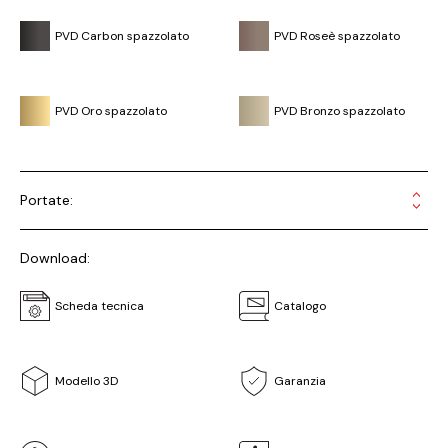
PVD Carbon spazzolato
PVD Roseè spazzolato
PVD Oro spazzolato
PVD Bronzo spazzolato
Portate:
Download:
Scheda tecnica
Catalogo
Modello 3D
Garanzia