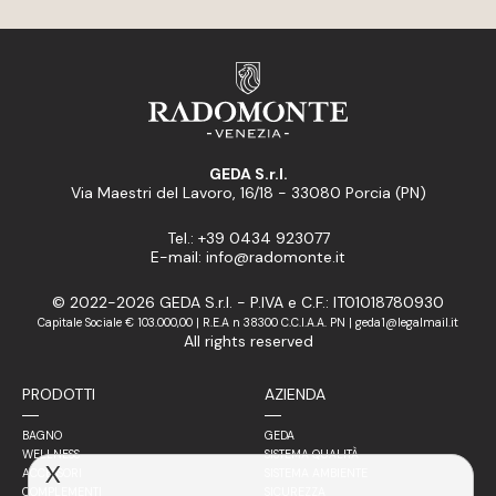
GEDA S.r.l.
Via Maestri del Lavoro, 16/18 - 33080 Porcia (PN)
Tel.: +39 0434 923077
E-mail: info@radomonte.it
© 2022-2026 GEDA S.r.l. - P.IVA e C.F.: IT01018780930
Capitale Sociale € 103.000,00 | R.E.A n 38300 C.C.I.A.A. PN | geda1@legalmail.it
All rights reserved
PRODOTTI
AZIENDA
BAGNO
GEDA
WELLNESS
SISTEMA QUALITÀ
X
ACCESSORI
SISTEMA AMBIENTE
COMPLEMENTI
SICUREZZA