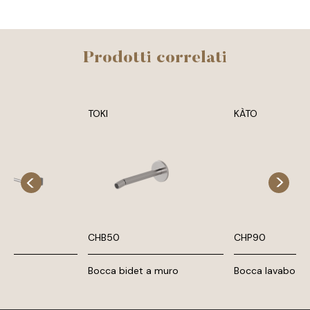
Prodotti correlati
TOKI
KÀTO
CHB50
CHP90
te
Bocca bidet a muro
Bocca lavabo a 