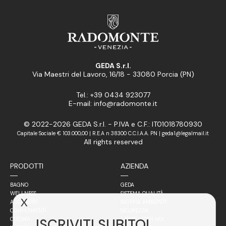
GEDA S.r.l.
Via Maestri del Lavoro, 16/18 - 33080 Porcia (PN)
Tel.: +39 0434 923077
E-mail: info@radomonte.it
© 2022-2026 GEDA S.r.l. - P.IVA e C.F.: IT01018780930
Capitale Sociale € 103.000,00 | R.E.A n 38300 C.C.I.A.A. PN | geda1@legalmail.it
All rights reserved
PRODOTTI
AZIENDA
BAGNO
GEDA
WELLNESS
SISTEMA QUALITÀ
X
ACCESSORI
SISTEMA AMBIENTE
COMPLEMENTI
SICUREZZA
ISCRIVITI SUBITO!
CUCINA
LAVORA CON NOI