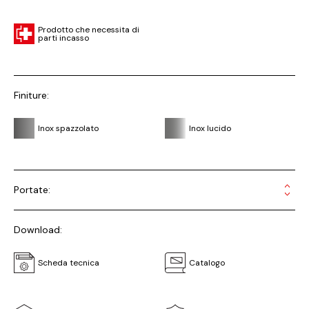
Prodotto che necessita di
parti incasso
Finiture:
Inox spazzolato
Inox lucido
Portate:
Download:
Scheda tecnica
Catalogo