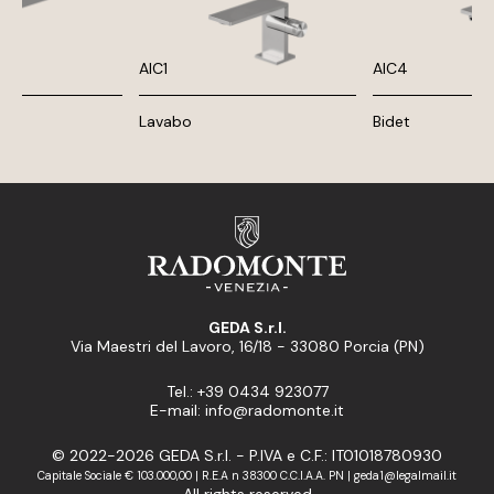
AIC1
AIC4
Lavabo
Bidet
GEDA S.r.l.
Via Maestri del Lavoro, 16/18 - 33080 Porcia (PN)
Tel.: +39 0434 923077
E-mail: info@radomonte.it
© 2022-2026 GEDA S.r.l. - P.IVA e C.F.: IT01018780930
Capitale Sociale € 103.000,00 | R.E.A n 38300 C.C.I.A.A. PN | geda1@legalmail.it
All rights reserved