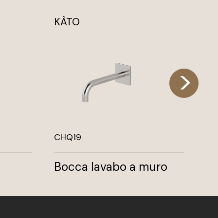
KÀTO
KI
CHQ19
CH
Bocca lavabo a muro
Bo