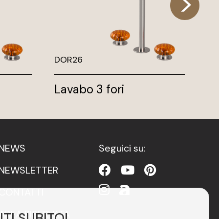
DOR26
DO
Lavabo 3 fori
Bo
NEWS
Seguici su:
NEWSLETTER
CONTATTI
AREA RISERVATA
ITI SUBITO!