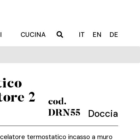
I
CUCINA
IT
EN
DE
tico
tore 2
cod.
Doccia
DRN55
scelatore termostatico incasso a muro