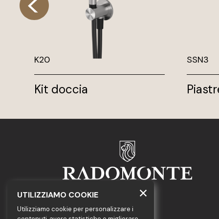
K20
SSN3
Kit doccia
Piast
UTILIZZIAMO COOKIE
GEDA S.r.l.
Utilizziamo cookie per personalizzare i
contenuti, avere statistiche e migliorare