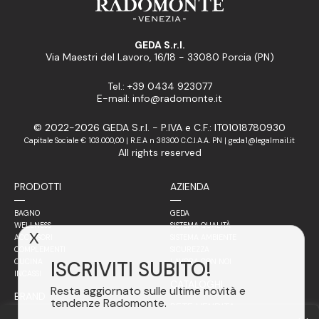
GEDA S.r.l.
Via Maestri del Lavoro, 16/18 - 33080 Porcia (PN)
Tel.: +39 0434 923077
E-mail: info@radomonte.it
© 2022-2026 GEDA S.r.l. - P.IVA e C.F.: IT01018780930
Capitale Sociale € 103.000,00 | R.E.A n 38300 C.C.I.A.A. PN | geda1@legalmail.it
All rights reserved
PRODOTTI
AZIENDA
BAGNO
GEDA
WELLNESS
SISTEMA QUALITÀ
X
ACCESSORI
SISTEMA AMBIENTE
COMPLEMENTI
SICUREZZA
ISCRIVITI SUBITO!
CUCINA
LAVORA CON NOI
INCASSI
CATALOGHI
Resta aggiornato sulle ultime novità e
BRAND
tendenze Radomonte.
RETE VENDITA