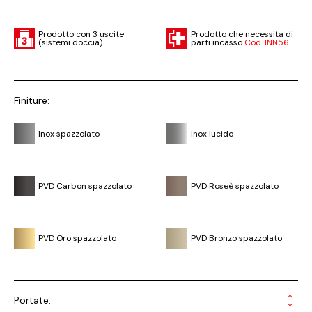
Prodotto con 3 uscite
Prodotto che necessita di
(sistemi doccia)
parti incasso
Cod. INN56
Finiture:
Inox spazzolato
Inox lucido
PVD Carbon spazzolato
PVD Roseè spazzolato
PVD Oro spazzolato
PVD Bronzo spazzolato
Portate: