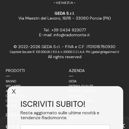
GEDA S.r.l.
Via Maestri del Lavoro, 16/18 - 33080 Porcia (PN)
Tel.: +39 0434 923077
E-mail: info@radomonte.it
© 2022-2026 GEDA S.r.l. - P.IVA e C.F.: IT01018780930
Capitale Sociale € 103.000,00 | R.E.A n 38300 C.C.I.A.A. PN | geda1@legalmail.it
All rights reserved
PRODOTTI
AZIENDA
BAGNO
GEDA
WELLNESS
SISTEMA QUALITÀ
X
ACCESSORI
SISTEMA AMBIENTE
COMPLEMENTI
SICUREZZA
ISCRIVITI SUBITO!
CUCINA
LAVORA CON NOI
INCASSI
CATALOGHI
Resta aggiornato sulle ultime novità e
BRAND
tendenze Radomonte.
RETE VENDITA
FILOSOFIA
UTILIZZIAMO COOKIE