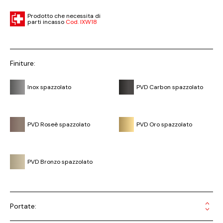
Prodotto che necessita di
parti incasso
Cod. IXW18
Finiture:
Inox spazzolato
PVD Carbon spazzolato
PVD Roseè spazzolato
PVD Oro spazzolato
PVD Bronzo spazzolato
Portate: