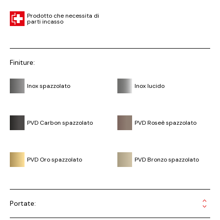
Prodotto che necessita di
parti incasso
Finiture:
Inox spazzolato
Inox lucido
PVD Carbon spazzolato
PVD Roseè spazzolato
PVD Oro spazzolato
PVD Bronzo spazzolato
Portate: