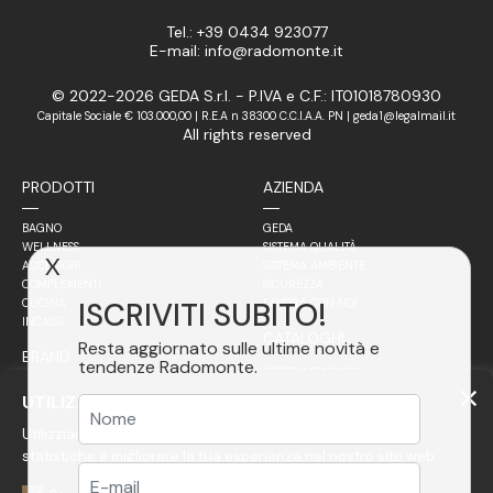
Tel.: +39 0434 923077
E-mail: info@radomonte.it
© 2022-2026 GEDA S.r.l. - P.IVA e C.F.: IT01018780930
Capitale Sociale € 103.000,00 | R.E.A n 38300 C.C.I.A.A. PN | geda1@legalmail.it
All rights reserved
PRODOTTI
AZIENDA
BAGNO
GEDA
WELLNESS
SISTEMA QUALITÀ
X
ACCESSORI
SISTEMA AMBIENTE
COMPLEMENTI
SICUREZZA
ISCRIVITI SUBITO!
CUCINA
LAVORA CON NOI
INCASSI
CATALOGHI
Resta aggiornato sulle ultime novità e
BRAND
tendenze Radomonte.
RETE VENDITA
FILOSOFIA
UTILIZZIAMO COOKIE
ITALIA
ACCIAIO
Utilizziamo cookie per personalizzare i contenuti, avere
ESTERO
FINITURE
VETRO
statistiche e migliorare la tua esperienza nel nostro sito web.
RADOMONTE PROJECT