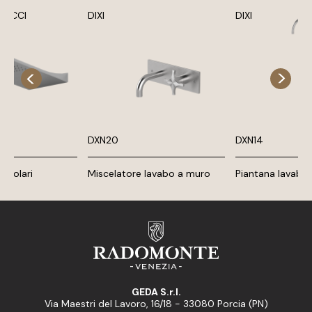
BRACCI
DIXI
DIXI
DXN20
DXN14
angolari
Miscelatore lavabo a muro
Piantana lavabo
GEDA S.r.l.
Via Maestri del Lavoro, 16/18 - 33080 Porcia (PN)