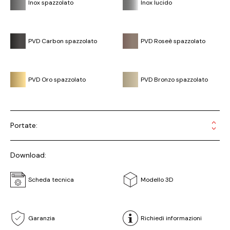
Inox spazzolato
Inox lucido
PVD Carbon spazzolato
PVD Roseè spazzolato
PVD Oro spazzolato
PVD Bronzo spazzolato
Portate:
Download:
Scheda tecnica
Modello 3D
Garanzia
Richiedi informazioni