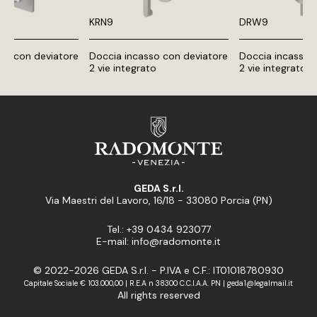
KRN9
DRW9
so con deviatore
Doccia incasso con deviatore
Doccia incasso 
to
2 vie integrato
2 vie integrato
GEDA S.r.l.
Via Maestri del Lavoro, 16/18 - 33080 Porcia (PN)
Tel.: +39 0434 923077
E-mail: info@radomonte.it
© 2022-2026 GEDA S.r.l. - P.IVA e C.F.: IT01018780930
Capitale Sociale € 103.000,00 | R.E.A n 38300 C.C.I.A.A. PN | geda1@legalmail.it
All rights reserved