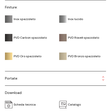
Finiture:
Inox spazzolato
Inox lucido
PVD Carbon spazzolato
PVD Roseè spazzolato
PVD Oro spazzolato
PVD Bronzo spazzolato
Portate:
Download:
Scheda tecnica
Catalogo