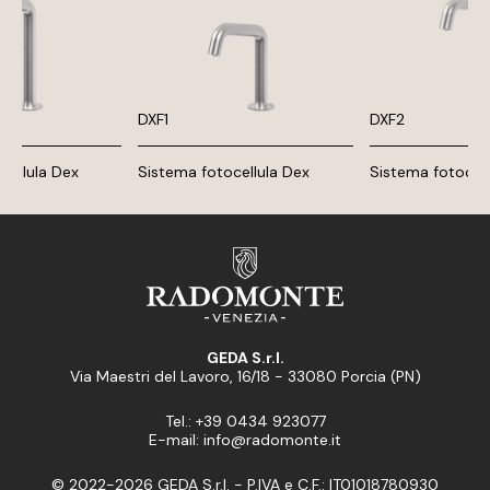
DXF1
DXF2
cellula Dex
Sistema fotocellula Dex
Sistema fotocell
GEDA S.r.l.
Via Maestri del Lavoro, 16/18 - 33080 Porcia (PN)
Tel.: +39 0434 923077
E-mail: info@radomonte.it
© 2022-2026 GEDA S.r.l. - P.IVA e C.F.: IT01018780930