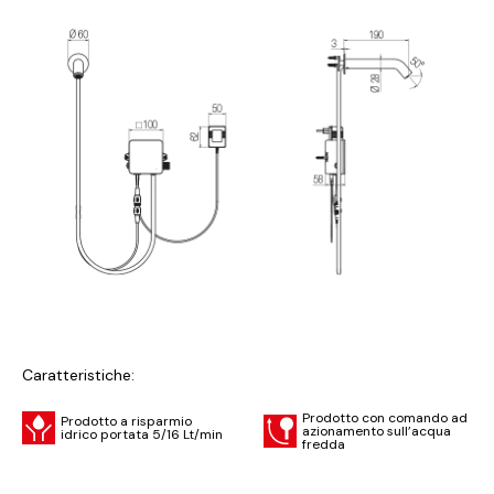
Caratteristiche:
Prodotto con comando ad
Prodotto a risparmio
azionamento sull’acqua
idrico portata 5/16 Lt/min
fredda