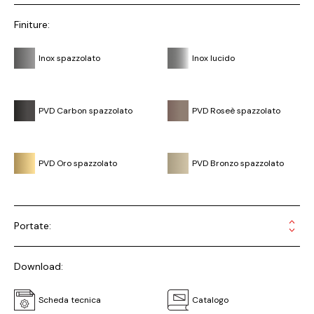
Finiture:
Inox spazzolato
Inox lucido
PVD Carbon spazzolato
PVD Roseè spazzolato
PVD Oro spazzolato
PVD Bronzo spazzolato
Portate:
Download:
Scheda tecnica
Catalogo