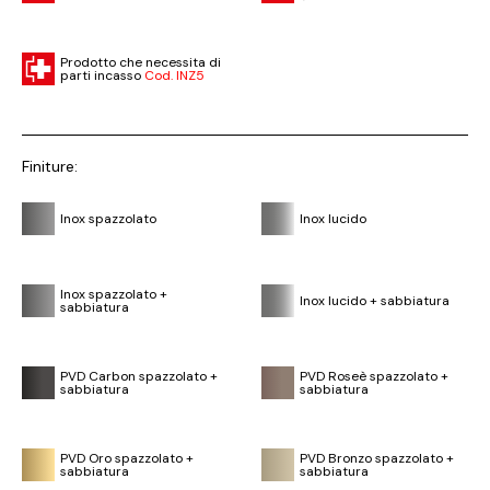
Prodotto che necessita di
parti incasso
Cod. INZ5
Finiture:
Inox spazzolato
Inox lucido
Inox spazzolato +
Inox lucido + sabbiatura
sabbiatura
PVD Carbon spazzolato +
PVD Roseè spazzolato +
sabbiatura
sabbiatura
PVD Oro spazzolato +
PVD Bronzo spazzolato +
sabbiatura
sabbiatura