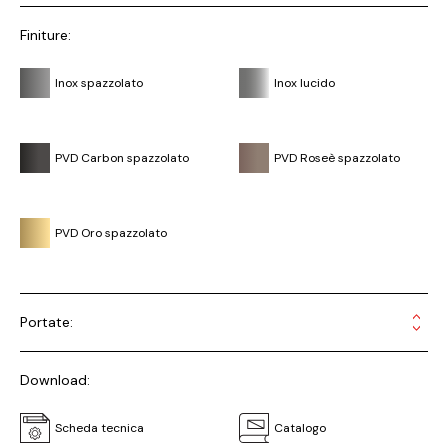
Finiture:
Inox spazzolato
Inox lucido
PVD Carbon spazzolato
PVD Roseè spazzolato
PVD Oro spazzolato
Portate:
Download:
Scheda tecnica
Catalogo