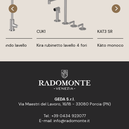
CUK1
KAT3 SR
mando lavello
Kira rubinetto lavello 4 fori
Kàto monocoman
GEDA S.r.l.
Via Maestri del Lavoro, 16/18 - 33080 Porcia (PN)
Tel.: +39 0434 923077
E-mail: info@radomonte.it