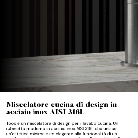
Miscelatore cucina di design in
acciaio inox AISI 316L
Toox è un miscelatore di design per il lavabo cucina. Un
rubinetto moderno in acciaio inox AISI 316L che unisce
un’estetica minimale ed elegante alla funzionalità di un