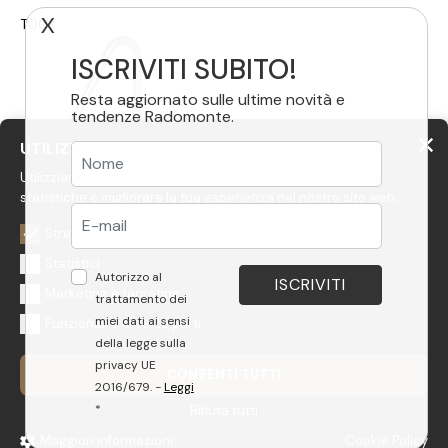
TOOX
X
ISCRIVITI SUBITO!
Resta aggiornato sulle ultime novità e
tendenze Radomonte.
UTILIZZIAMO COOKIE
Utilizziamo cookie per personalizzare i contenuti, avere
statistiche e migliorare la tua esperienza nel nostro sito web.
CUC5
Strettamente necessari
Toox miscelatore lavello 3
Statistici
fori
Autorizzo al
Marketing e targeting
trattamento dei
miei dati ai sensi
Funzionali e di terze parti
della legge sulla
privacy UE
CONSENTI TUTTI
2016/679. -
Leggi
*
Rifiuta tutti
Maggiori informazioni
Cookie Policy