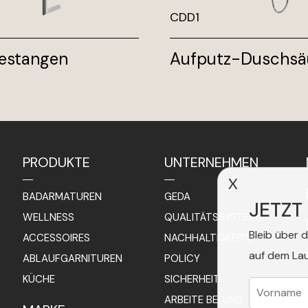
CDD1
estangen
Aufputz-Duschsä
PRODUKTE
UNTERNEHMEN
X
BADARMATUREN
GEDA
JETZT
WELLNESS
QUALITÄTSSYSTEM
Bleib über 
ACCESSOIRES
NACHHALTIGKEITS-
auf dem La
ABLAUFGARNITUREN
POLICY
KÜCHE
SICHERHEIT
ARBEITE BEI UNS