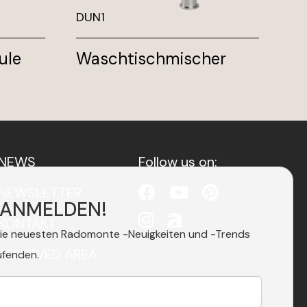
DUN1
DU
ule
Waschtischmischer
H
W
NEWS
Follow us on:
NEWSLETTER
 ANMELDEN!
KONTAKT
die neuesten Radomonte -Neuigkeiten und -Trends
RESERVED AREA
ufenden.
PRIVACY