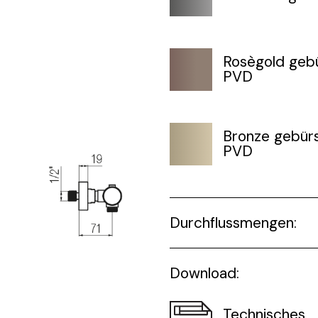
Rosègold gebü
PVD
Bronze gebürs
PVD
Durchflussmengen:
Download:
Technisches