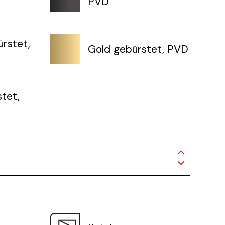
PVD
rstet,
Gold gebürstet, PVD
tet,