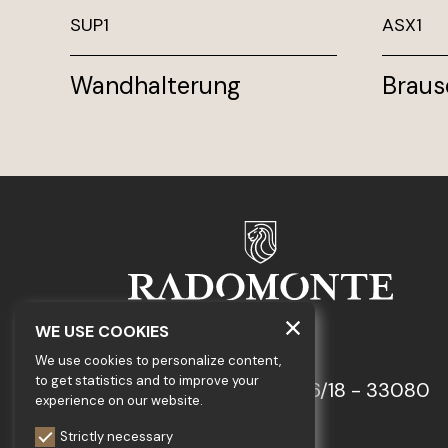
SUP1
ASX1
Wandhalterung
Braus
WE USE COOKIES
GEDA S.r.l.
We use cookies to personalize content,
to get statistics and to improve your
Via Maestri del Lavoro, 16/18 - 33080
experience on our website.
Porcia (PN)
Strictly necessary