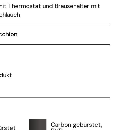
it Thermostat und Brausehalter mit
chlauch
cchion
dukt
Carbon gebürstet,
ürstet