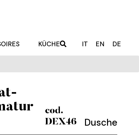
OIRES
KÜCHE
IT
EN
DE
at-
matur
cod.
Dusche
DEX46