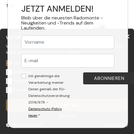
TOKI
TOKI
JETZT ANMELDEN!
Bleib über die neuesten Radomonte -
Neuigkeiten und -Trends auf dem
Laufenden.
WE USE COOKIES
We use cookies to personalize content, to get statistics and to
improve your experience on our website.
TKI49
TKI50
Strictly necessary
Statistics
Absperrventil
Absperrventil
Ich genehmige die
Marketing and targeting
Verarbeitung meiner
Daten gemäß der EU-
Functional and third party
TOKI
TOKI
Datenschutzverordnung
2016/679. -
ACCEPT ALL
Datenschutz-Policy
lesen
*
Reject all
More information
Cookie Policy