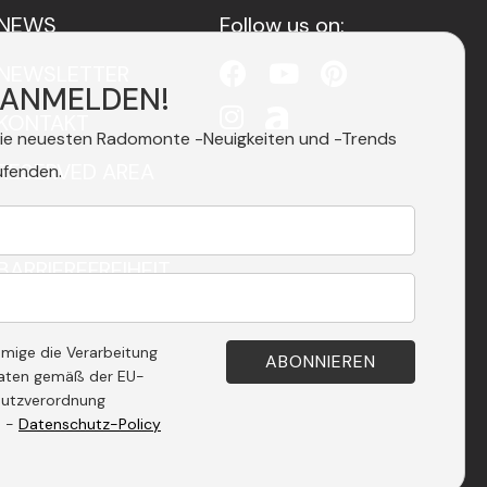
NEWS
Follow us on:
NEWSLETTER
 ANMELDEN!
KONTAKT
die neuesten Radomonte -Neuigkeiten und -Trends
RESERVED AREA
ufenden.
PRIVACY
BARRIEREFREIHEIT
hmige die Verarbeitung
aten gemäß der EU-
utzverordnung
. -
Datenschutz-Policy