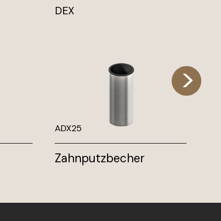
DEX
KI
ADX25
PN
Zahnputzbecher
W