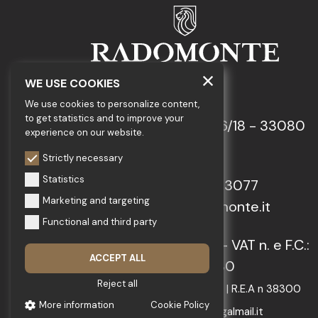
WE USE COOKIES
GEDA S.r.l.
We use cookies to personalize content,
to get statistics and to improve your
Via Maestri del Lavoro, 16/18 - 33080
experience on our website.
Porcia (PN)
Strictly necessary
Statistics
Tel.: +39 0434 923077
Marketing and targeting
E-mail: info@radomonte.it
Functional and third party
© 2022-2026 GEDA S.r.l. - VAT n. e F.C.:
ACCEPT ALL
IT01018780930
Reject all
Capitale Sociale € 103.000,00 | R.E.A n 38300
More information
Cookie Policy
C.C.I.A.A. PN | geda1@legalmail.it