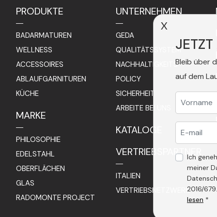
PRODUKTE
UNTERNEHMEN
X
BADARMATUREN
GEDA
JETZT
WELLNESS
QUALITÄTSSYSTEM
Bleib über 
ACCESSOIRES
NACHHALTIGKEITS-
auf dem La
ABLAUFGARNITUREN
POLICY
KÜCHE
SICHERHEIT
ARBEITE BEI UNS
MARKE
KATALOGE
PHILOSOPHIE
VERTRIEBSPARTNER
EDELSTAHL
Ich gene
meiner D
OBERFLÄCHEN
ITALIEN
Datensch
GLAS
2016/679
VERTRIEBSNETZWERK
RADOMONTE PROJECT
lesen
*