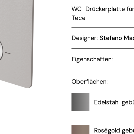
WC-Drückerplatte fü
Tece
Designer:
Stefano Ma
Eigenschaften:
Oberflächen:
Edelstahl geb
Rosègold gebü