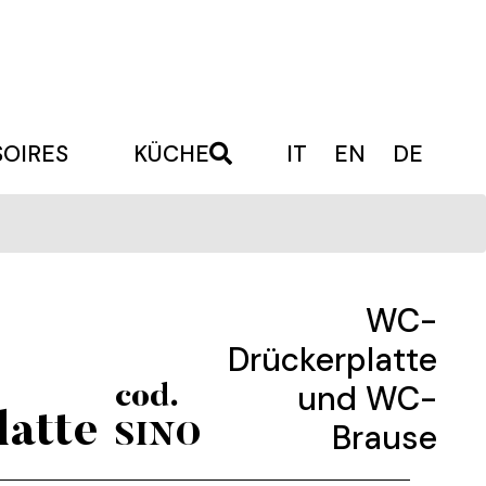
OIRES
KÜCHE
IT
EN
DE
WC-
Drückerplatte
und WC-
cod.
atte
Brause
SINO