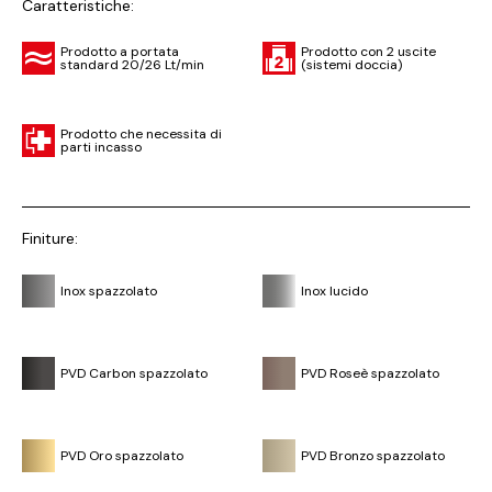
Caratteristiche:
Prodotto a portata
Prodotto con 2 uscite
standard 20/26 Lt/min
(sistemi doccia)
Prodotto che necessita di
parti incasso
Finiture:
Inox spazzolato
Inox lucido
PVD Carbon spazzolato
PVD Roseè spazzolato
PVD Oro spazzolato
PVD Bronzo spazzolato