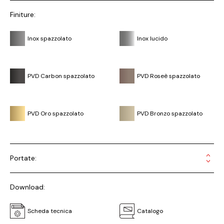
Finiture:
Inox spazzolato
Inox lucido
PVD Carbon spazzolato
PVD Roseè spazzolato
PVD Oro spazzolato
PVD Bronzo spazzolato
Portate:
Download:
Scheda tecnica
Catalogo