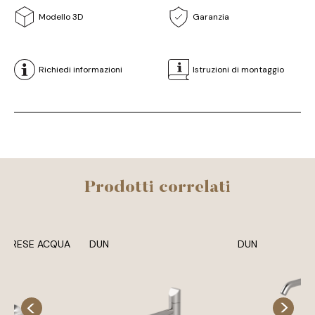
Modello 3D
Garanzia
Richiedi informazioni
Istruzioni di montaggio
Prodotti correlati
E PRESE ACQUA
DUN
DUN