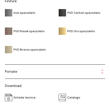
Finiture:
Inox spazzolato
PVD Carbon spazzolato
PVD Roseè spazzolato
PVD Oro spazzolato
PVD Bronzo spazzolato
Portate:
Download:
Scheda tecnica
Catalogo