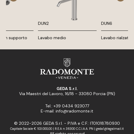
DUN2
DUN6
 con supporto
Lavabo medio
Lavabo rialzato
GEDA S.r.l.
Via Maestri del Lavoro, 16/18 - 33080 Porcia (PN)
Tel.: +39 0434 923077
E-mail: info@radomonte.it
© 2022-2026 GEDA S.r.l. - P.IVA e C.F.: IT01018780930
Capitale Sociale € 103.000,00 | R.E.A n 38300 C.C.I.A.A. PN | geda1@legalmail.it
All rights reserved