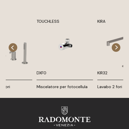
TOUCHLESS
KIRA
DXF0
KIR32
3 fori
Miscelatore per fotocellula
Lavabo 2 fori