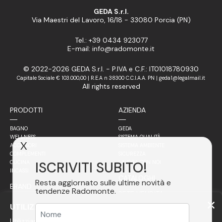
GEDA S.r.l.
Via Maestri del Lavoro, 16/18 - 33080 Porcia (PN)
Tel.: +39 0434 923077
E-mail: info@radomonte.it
© 2022-2026 GEDA S.r.l. - P.IVA e C.F.: IT01018780930
Capitale Sociale € 103.000,00 | R.E.A n 38300 C.C.I.A.A. PN | geda1@legalmail.it
All rights reserved
PRODOTTI
AZIENDA
BAGNO
GEDA
WELLNESS
SISTEMA QUALITÀ
X
ACCESSORI
SISTEMA AMBIENTE
COMPLEMENTI
SICUREZZA
ISCRIVITI SUBITO!
CUCINA
LAVORA CON NOI
INCASSI
CATALOGHI
Resta aggiornato sulle ultime novità e
BRAND
tendenze Radomonte.
RETE VENDITA
FILOSOFIA
UTILIZZIAMO COOKIE
ITALIA
ACCIAIO
Utilizziamo cookie per personalizzare i contenuti, avere
ESTERO
FINITURE