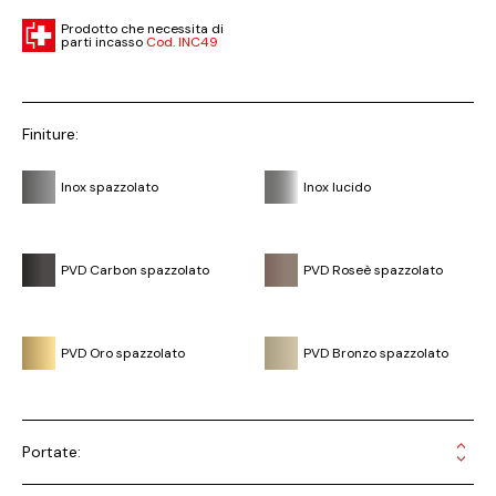
Prodotto che necessita di
parti incasso
Cod. INC49
Finiture:
Inox spazzolato
Inox lucido
PVD Carbon spazzolato
PVD Roseè spazzolato
PVD Oro spazzolato
PVD Bronzo spazzolato
Portate: