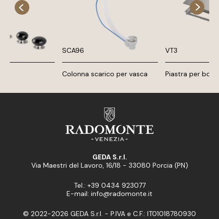
SCA96
VT3
i
Colonna scarico per vasca
Piastra per bord
GEDA S.r.l.
Via Maestri del Lavoro, 16/18 - 33080 Porcia (PN)
Tel.: +39 0434 923077
E-mail: info@radomonte.it
© 2022-2026 GEDA S.r.l. - P.IVA e C.F.: IT01018780930