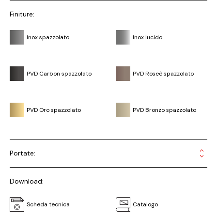
Finiture:
Inox spazzolato
Inox lucido
PVD Carbon spazzolato
PVD Roseè spazzolato
PVD Oro spazzolato
PVD Bronzo spazzolato
Portate:
Download:
Scheda tecnica
Catalogo