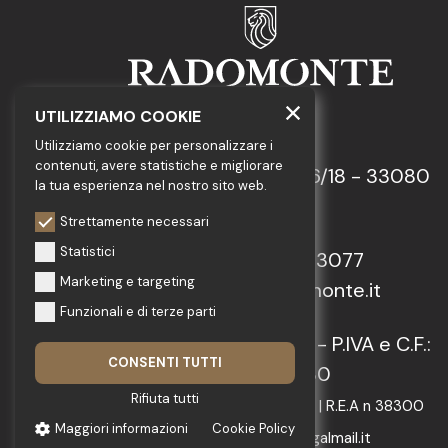
UTILIZZIAMO COOKIE
GEDA S.r.l.
Utilizziamo cookie per personalizzare i
contenuti, avere statistiche e migliorare
Via Maestri del Lavoro, 16/18 - 33080
la tua esperienza nel nostro sito web.
Porcia (PN)
Strettamente necessari
Statistici
Tel.: +39 0434 923077
Marketing e targeting
E-mail: info@radomonte.it
Funzionali e di terze parti
© 2022-2026 GEDA S.r.l. - P.IVA e C.F.:
CONSENTI TUTTI
IT01018780930
Rifiuta tutti
Capitale Sociale € 103.000,00 | R.E.A n 38300
Maggiori informazioni
Cookie Policy
C.C.I.A.A. PN | geda1@legalmail.it