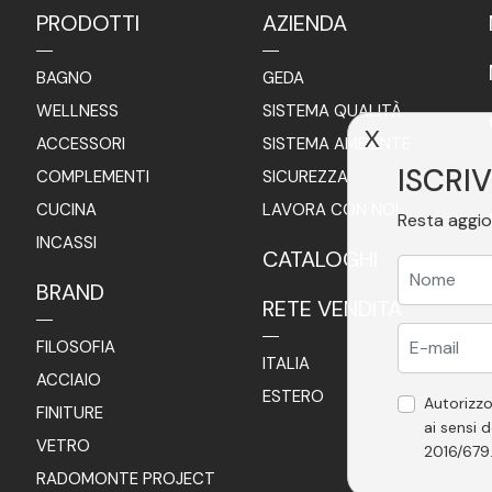
PRODOTTI
AZIENDA
BAGNO
GEDA
WELLNESS
SISTEMA QUALITÀ
X
ACCESSORI
SISTEMA AMBIENTE
ISCRIV
COMPLEMENTI
SICUREZZA
CUCINA
LAVORA CON NOI
Resta aggio
INCASSI
CATALOGHI
BRAND
RETE VENDITA
FILOSOFIA
ITALIA
ACCIAIO
ESTERO
Autorizzo
FINITURE
ai sensi d
VETRO
2016/679
RADOMONTE PROJECT