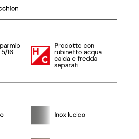
cchion
sparmio
Prodotto con
 5/16
rubinetto acqua
calda e fredda
separati
to
Inox lucido