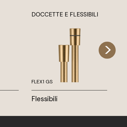
DOCCETTE E FLESSIBILI
DO
FLEX1 GS
D
Flessibili
D