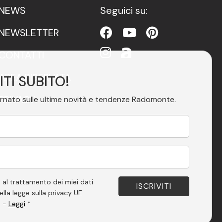
NEWS
Seguici su:
NEWSLETTER
CONTATTI
AREA RISERVATA
ITI SUBITO!
PRIVACY
rnato sulle ultime novità e tendenze Radomonte.
ACCESSIBILITÀ
 al trattamento dei miei dati
ella legge sulla privacy UE
. -
Leggi
*