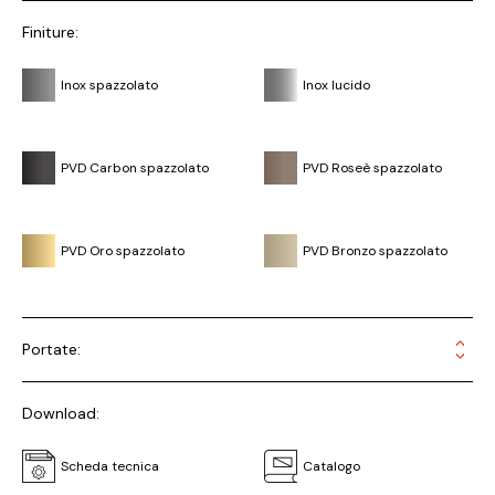
Finiture:
Inox spazzolato
Inox lucido
PVD Carbon spazzolato
PVD Roseè spazzolato
PVD Oro spazzolato
PVD Bronzo spazzolato
Portate:
Download:
Scheda tecnica
Catalogo