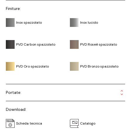
Finiture:
Inox spazzolato
Inox lucido
PVD Carbon spazzolato
PVD Roseè spazzolato
PVD Oro spazzolato
PVD Bronzo spazzolato
Portate:
Download:
Scheda tecnica
Catalogo