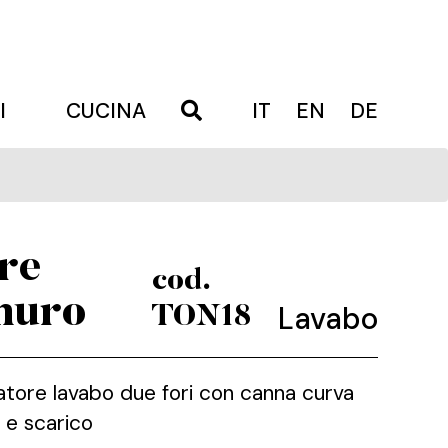
I
CUCINA
IT
EN
DE
re
cod.
muro
Lavabo
TON18
atore lavabo due fori con canna curva
 e scarico