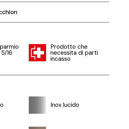
cchion
sparmio
Prodotto che
 5/16
necessita di parti
incasso
to
Inox lucido