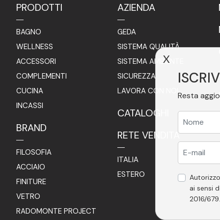
PRODOTTI
AZIENDA
BAGNO
GEDA
WELLNESS
SISTEMA QUALITÀ
X
ACCESSORI
SISTEMA AMBIENTE
ISCRIV
COMPLEMENTI
SICUREZZA
CUCINA
LAVORA CON NOI
Resta aggio
INCASSI
CATALOGHI
BRAND
RETE VENDITA
FILOSOFIA
ITALIA
ACCIAIO
ESTERO
Autorizzo
FINITURE
ai sensi d
VETRO
2016/679
RADOMONTE PROJECT