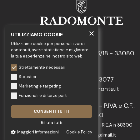
UTILIZZIAMO COOKIE
GEDA S.r.l.
Utilizziamo cookie per personalizzare i
contenuti, avere statistiche e migliorare
Via Maestri del Lavoro, 16/18 - 33080
la tua esperienza nel nostro sito web.
Porcia (PN)
Strettamente necessari
Statistici
Tel.: +39 0434 923077
Marketing e targeting
E-mail: info@radomonte.it
Funzionali e di terze parti
© 2022-2026 GEDA S.r.l. - P.IVA e C.F.:
CONSENTI TUTTI
IT01018780930
Rifiuta tutti
Capitale Sociale € 103.000,00 | R.E.A n 38300
Maggiori informazioni
Cookie Policy
C.C.I.A.A. PN | geda1@legalmail.it