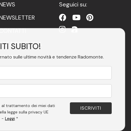
NEWS
Seguici su:
NEWSLETTER
CONTATTI
AREA RISERVATA
ITI SUBITO!
PRIVACY
rnato sulle ultime novità e tendenze Radomonte.
ACCESSIBILITÀ
 al trattamento dei miei dati
ella legge sulla privacy UE
. -
Leggi
*