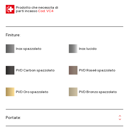
Prodotto che necessita di
parti incasso
Cod. VC4
Finiture:
Inox spazzolato
Inox lucido
PVD Carbon spazzolato
PVD Roseè spazzolato
PVD Oro spazzolato
PVD Bronzo spazzolato
Portate: