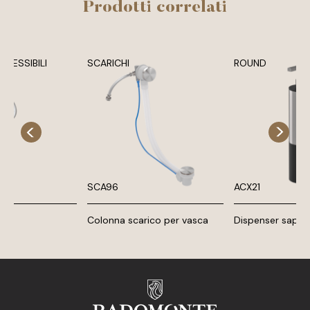
Prodotti correlati
FLESSIBILI
SCARICHI
ROUND
SCA96
ACX21
Colonna scarico per vasca
Dispenser sapo