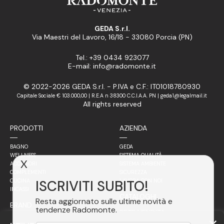
GEDA S.r.l.
Via Maestri del Lavoro, 16/18 - 33080 Porcia (PN)
Tel.: +39 0434 923077
E-mail: info@radomonte.it
© 2022-2026 GEDA S.r.l. - P.IVA e C.F.: IT01018780930
Capitale Sociale € 103.000,00 | R.E.A n 38300 C.C.I.A.A. PN | geda1@legalmail.it
All rights reserved
PRODOTTI
AZIENDA
BAGNO
GEDA
WELLNESS
SISTEMA QUALITÀ
X
ACCESSORI
SISTEMA AMBIENTE
COMPLEMENTI
SICUREZZA
ISCRIVITI SUBITO!
CUCINA
LAVORA CON NOI
INCASSI
CATALOGHI
Resta aggiornato sulle ultime novità e
BRAND
tendenze Radomonte.
RETE VENDITA
FILOSOFIA