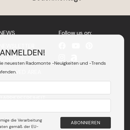
NEWS
Follow us on:
NEWSLETTER
 ANMELDEN!
KONTAKT
die neuesten Radomonte -Neuigkeiten und -Trends
RESERVED AREA
ufenden.
PRIVACY
BARRIEREFREIHEIT
hmige die Verarbeitung
aten gemäß der EU-