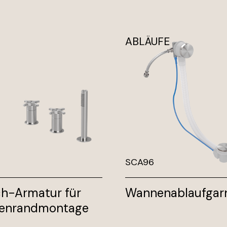
ABLÄUFE
SCA96
h-Armatur für
Wannenablaufgarn
enrandmontage