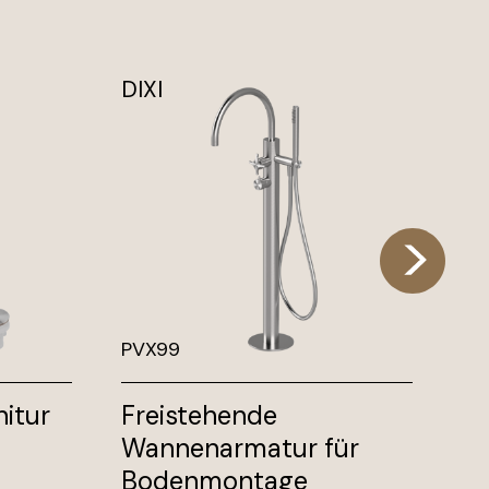
DIXI
HI
PVX99
H
itur
Freistehende
Bi
Wannenarmatur für
W
Bodenmontage