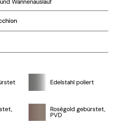
und Wannenauslauf
cchion
ürstet
Edelstahl poliert
stet,
Rosègold gebürstet,
PVD