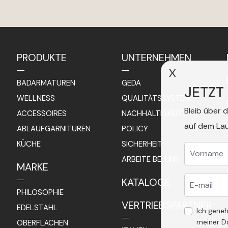
PRODUKTE
UNTERNEHMEN
X
BADARMATUREN
GEDA
JETZT
WELLNESS
QUALITÄTSSYSTEM
Bleib über 
ACCESSOIRES
NACHHALTIGKEITS-
auf dem La
ABLAUFGARNITUREN
POLICY
KÜCHE
SICHERHEIT
ARBEITE BEI UNS
MARKE
KATALOGE
PHILOSOPHIE
VERTRIEBSPARTNER
EDELSTAHL
Ich gene
meiner D
OBERFLÄCHEN