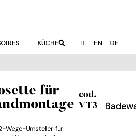
OIRES
KÜCHE
IT
EN
DE
sette für
cod.
andmontage
Badew
VT3
2-Wege-Umsteller für