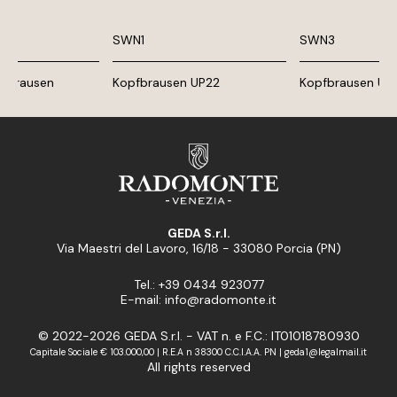
SWN1
SWN3
nbrausen
Kopfbrausen UP22
Kopfbrausen UP
GEDA S.r.l.
Via Maestri del Lavoro, 16/18 - 33080 Porcia (PN)
Tel.: +39 0434 923077
E-mail: info@radomonte.it
© 2022-2026 GEDA S.r.l. - VAT n. e F.C.: IT01018780930
Capitale Sociale € 103.000,00 | R.E.A n 38300 C.C.I.A.A. PN | geda1@legalmail.it
All rights reserved