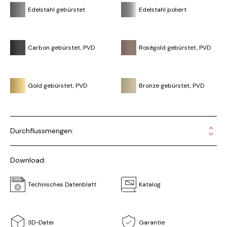
Edelstahl gebürstet
Edelstahl poliert
Carbon gebürstet, PVD
Rosègold gebürstet, PVD
Gold gebürstet, PVD
Bronze gebürstet, PVD
Durchflussmengen:
Download:
Technisches Datenblatt
Katalog
3D-Datei
Garantie