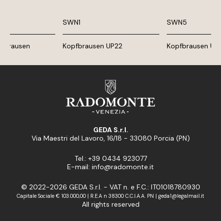
SWN1
SWN5
nbrausen
Kopfbrausen UP22
Kopfbrausen UP
GEDA S.r.l.
Via Maestri del Lavoro, 16/18 - 33080 Porcia (PN)
Tel.: +39 0434 923077
E-mail: info@radomonte.it
© 2022-2026 GEDA S.r.l. - VAT n. e F.C.: IT01018780930
Capitale Sociale € 103.000,00 | R.E.A n 38300 C.C.I.A.A. PN | geda1@legalmail.it
All rights reserved