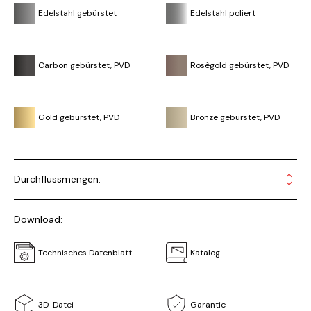
Edelstahl gebürstet
Edelstahl poliert
Carbon gebürstet, PVD
Rosègold gebürstet, PVD
Gold gebürstet, PVD
Bronze gebürstet, PVD
Durchflussmengen:
Download:
Technisches Datenblatt
Katalog
3D-Datei
Garantie