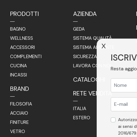
PRODOTTI
AZIENDA
BAGNO
GEDA
WELLNESS
SISTEMA QUALITÀ
X
ACCESSORI
SISTEMA AMBIENTE
ISCRIV
COMPLEMENTI
SICUREZZA
CUCINA
LAVORA CON NOI
Resta aggio
INCASSI
CATALOGHI
BRAND
RETE VENDITA
FILOSOFIA
ITALIA
ACCIAIO
ESTERO
Autorizzo
FINITURE
ai sensi d
VETRO
2016/679