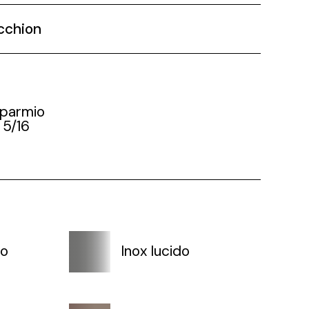
cchion
sparmio
 5/16
to
Inox lucido