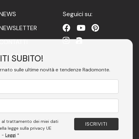
NEWS
Seguici su:
NEWSLETTER
CONTATTI
AREA RISERVATA
ITI SUBITO!
PRIVACY
rnato sulle ultime novità e tendenze Radomonte.
ACCESSIBILITÀ
 al trattamento dei miei dati
ella legge sulla privacy UE
. -
Leggi
*