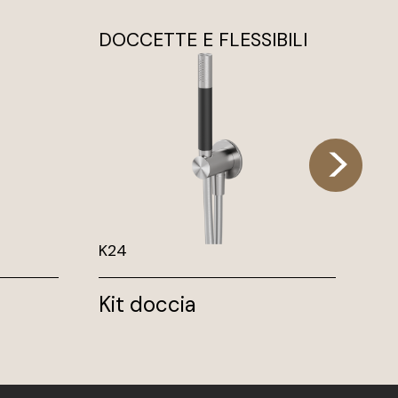
DOCCETTE E FLESSIBILI
PI
K24
PIA
Kit doccia
Pi