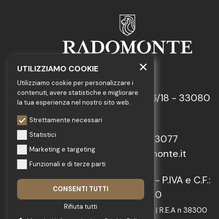
UTILIZZIAMO COOKIE
GEDA S.r.l.
Utilizziamo cookie per personalizzare i
contenuti, avere statistiche e migliorare
Via Maestri del Lavoro, 16/18 - 33080
la tua esperienza nel nostro sito web.
Porcia (PN)
Strettamente necessari
Statistici
Tel.: +39 0434 923077
Marketing e targeting
E-mail: info@radomonte.it
Funzionali e di terze parti
© 2022-2026 GEDA S.r.l. - P.IVA e C.F.:
CONSENTI TUTTI
IT01018780930
Rifiuta tutti
Capitale Sociale € 103.000,00 | R.E.A n 38300