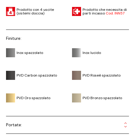
Prodotto con 4 uscite
Prodotto che necessita di
(sistemi doccia)
parti incasso
Cod. INN57
Finiture:
Inox spazzolato
Inox lucido
PVD Carbon spazzolato
PVD Roseè spazzolato
PVD Oro spazzolato
PVD Bronzo spazzolato
Portate: