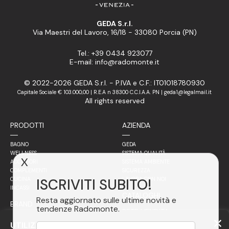
GEDA S.r.l.
Via Maestri del Lavoro, 16/18 - 33080 Porcia (PN)
Tel.: +39 0434 923077
E-mail: info@radomonte.it
© 2022-2026 GEDA S.r.l. - P.IVA e C.F.: IT01018780930
Capitale Sociale € 103.000,00 | R.E.A n 38300 C.C.I.A.A. PN | geda1@legalmail.it
All rights reserved
PRODOTTI
AZIENDA
BAGNO
GEDA
WELLNESS
SISTEMA QUALITÀ
X
ACCESSORI
SISTEMA AMBIENTE
COMPLEMENTI
SICUREZZA
ISCRIVITI SUBITO!
CUCINA
LAVORA CON NOI
INCASSI
CATALOGHI
Resta aggiornato sulle ultime novità e
BRAND
tendenze Radomonte.
RETE VENDITA
FILOSOFIA
UTILIZZIAMO COOKIE