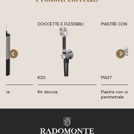
DOCCETTE E FLESSIBILI
PIASTRE CON C
K20
PIA27
apone
Kit doccia
Piastre con cro
perimetrale