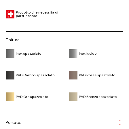
Prodotto che necessita di
parti incasso
Finiture:
Inox spazzolato
Inox lucido
PVD Carbon spazzolato
PVD Roseè spazzolato
PVD Oro spazzolato
PVD Bronzo spazzolato
Portate: