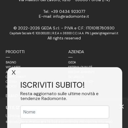
Tel.: +39 0434 923077
E-mail: info@radomonte.it
© 2022-2026 GEDA S.r.l. - P.IVA e C.F.: IT01018780930
Capitale Sociale € 103.000,00 | R.E.A n 38300 C.C.I.A.A. PN | geda1@legalmail.it
All rights reserved
PRODOTTI
AZIENDA
BAGNO
GEDA
WELLNESS
SISTEMA QUALITÀ
X
ACCESSORI
SISTEMA AMBIENTE
COMPLEMENTI
SICUREZZA
ISCRIVITI SUBITO!
CUCINA
LAVORA CON NOI
INCASSI
CATALOGHI
Resta aggiornato sulle ultime novità e
BRAND
tendenze Radomonte.
RETE VENDITA
FILOSOFIA
UTILIZZIAMO COOKIE
ITALIA
ACCIAIO
Utilizziamo cookie per personalizzare i contenuti, avere
ESTERO
FINITURE
VETRO
statistiche e migliorare la tua esperienza nel nostro sito web.
RADOMONTE PROJECT