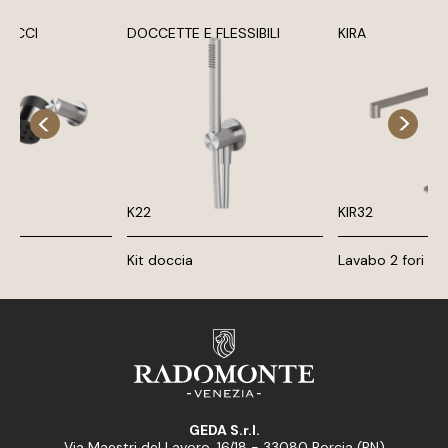
BRACCI
DOCCETTE E FLESSIBILI
KIRA
K22
KIR32
2
Kit doccia
Lavabo 2 fori
GEDA S.r.l.
Via Maestri del Lavoro, 16/18 - 33080 Porcia (PN)