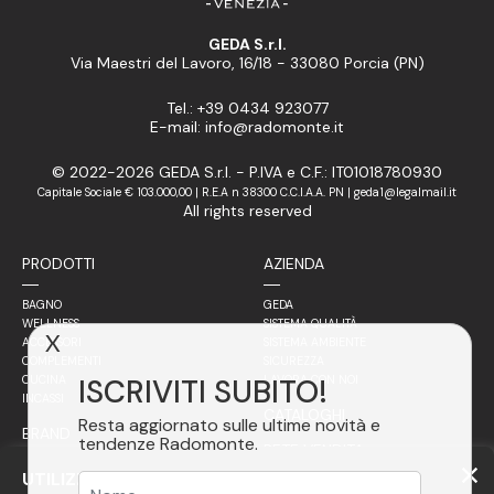
GEDA S.r.l.
Via Maestri del Lavoro, 16/18 - 33080 Porcia (PN)
Tel.: +39 0434 923077
E-mail: info@radomonte.it
© 2022-2026 GEDA S.r.l. - P.IVA e C.F.: IT01018780930
Capitale Sociale € 103.000,00 | R.E.A n 38300 C.C.I.A.A. PN | geda1@legalmail.it
All rights reserved
PRODOTTI
AZIENDA
BAGNO
GEDA
WELLNESS
SISTEMA QUALITÀ
X
ACCESSORI
SISTEMA AMBIENTE
COMPLEMENTI
SICUREZZA
ISCRIVITI SUBITO!
CUCINA
LAVORA CON NOI
INCASSI
CATALOGHI
Resta aggiornato sulle ultime novità e
BRAND
tendenze Radomonte.
RETE VENDITA
FILOSOFIA
UTILIZZIAMO COOKIE
ITALIA
ACCIAIO