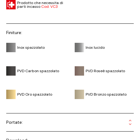
Prodotto che necessita di
parti incasso
Cod. VC3
Finiture:
Inox spazzolato
Inox lucido
PVD Carbon spazzolato
PVD Roseè spazzolato
PVD Oro spazzolato
PVD Bronzo spazzolato
Portate: