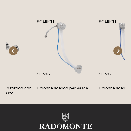
SCARICHI
SCARICHI
SCA96
SCA97
termostatico con
Colonna scarico per vasca
Colonna scarico
'arresto