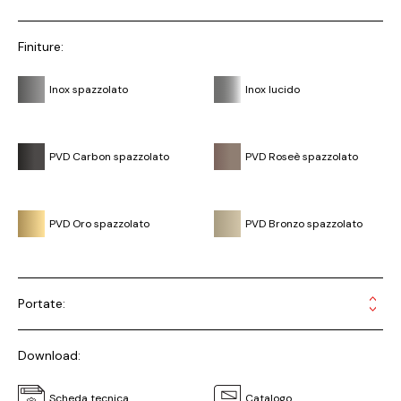
Finiture:
Inox spazzolato
Inox lucido
PVD Carbon spazzolato
PVD Roseè spazzolato
PVD Oro spazzolato
PVD Bronzo spazzolato
Portate:
Download:
Scheda tecnica
Catalogo