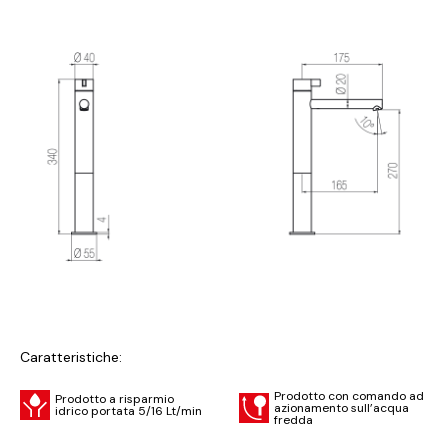
Caratteristiche:
Prodotto con comando ad
Prodotto a risparmio
azionamento sull’acqua
idrico portata 5/16 Lt/min
fredda