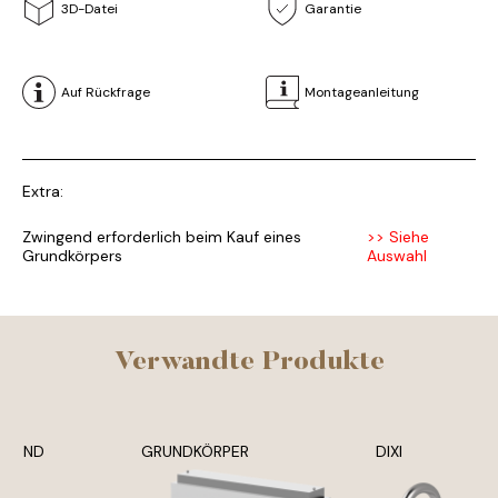
3D-Datei
Garantie
Auf Rückfrage
Montageanleitung
Extra:
Zwingend erforderlich beim Kauf eines
>> Siehe
Grundkörpers
Auswahl
Verwandte Produkte
N UND
GRUNDKÖRPER
DIXI
E