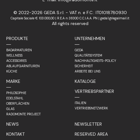
© 2022-2026 GEDA S.r.l. - VAT n. e F.C.: IT01018780930
Capitale Sociale € 103.000,00 | R.E.A n 38300 C.C.I.A.A. PN | geda1@legalmail.it
All rights reserved
PRODUKTE
UNTERNEHMEN
BADARMATUREN
GEDA
WELLNESS
QUALITÄTSSYSTEM
ACCESSOIRES
NACHHALTIGKEITS-POLICY
ABLAUFGARNITUREN
SICHERHEIT
KÜCHE
ARBEITE BEI UNS
MARKE
KATALOGE
VERTRIEBSPARTNER
PHILOSOPHIE
EDELSTAHL
ITALIEN
OBERFLÄCHEN
VERTRIEBSNETZWERK
GLAS
RADOMONTE PROJECT
NEWS
NEWSLETTER
KONTAKT
RESERVED AREA