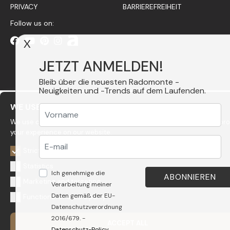
PRIVACY
BARRIEREFREIHEIT
Follow us on:
X
JETZT ANMELDEN!
Bleib über die neuesten Radomonte -
Neuigkeiten und -Trends auf dem Laufenden.
WE USE COOKIES
We use cookies to personalize content, to get statistics and to impr
your experience on our website.
Strictly necessary
Statistics
Ich genehmige die
Marketing and targeting
Verarbeitung meiner
Daten gemäß der EU-
Functional and third party
Datenschutzverordnung
2016/679. -
ACCEPT ALL
Datenschutz-Policy