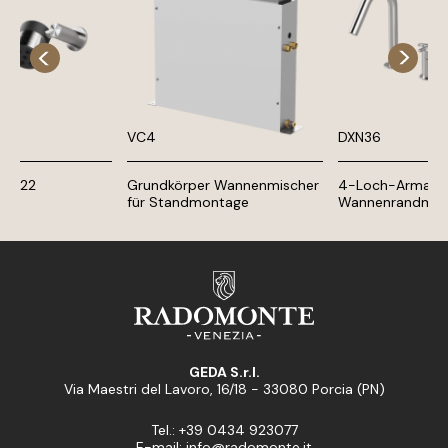
VC4
DXN36
 UP22
Grundkörper Wannenmischer
4-Loch-Armatur
für Standmontage
Wannenrandmon
GEDA S.r.l.
Via Maestri del Lavoro, 16/18 - 33080 Porcia (PN)
Tel.: +39 0434 923077
E-mail: info@radomonte.it