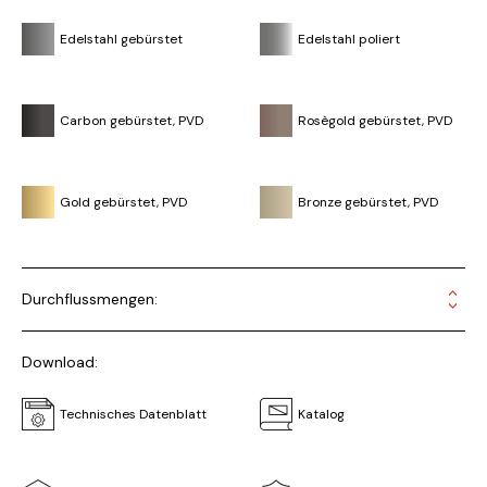
Edelstahl gebürstet
Edelstahl poliert
Carbon gebürstet, PVD
Rosègold gebürstet, PVD
Gold gebürstet, PVD
Bronze gebürstet, PVD
Durchflussmengen:
Download:
Technisches Datenblatt
Katalog