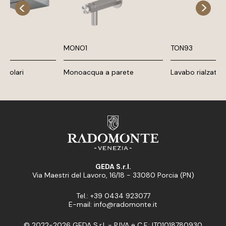
MONO1
TON93
angolari
Monoacqua a parete
Lavabo rialzato
GEDA S.r.l.
Via Maestri del Lavoro, 16/18 - 33080 Porcia (PN)
Tel.: +39 0434 923077
E-mail: info@radomonte.it
© 2022-2026 GEDA S.r.l. - P.IVA e C.F.: IT01018780930