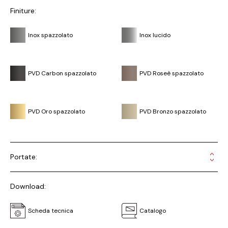
Finiture:
Inox spazzolato
Inox lucido
PVD Carbon spazzolato
PVD Roseè spazzolato
PVD Oro spazzolato
PVD Bronzo spazzolato
Portate:
Download:
Scheda tecnica
Catalogo