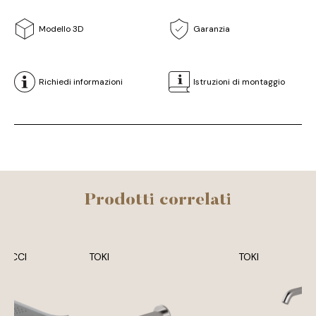
Modello 3D
Garanzia
Richiedi informazioni
Istruzioni di montaggio
Prodotti correlati
BRACCI
TOKI
TOKI