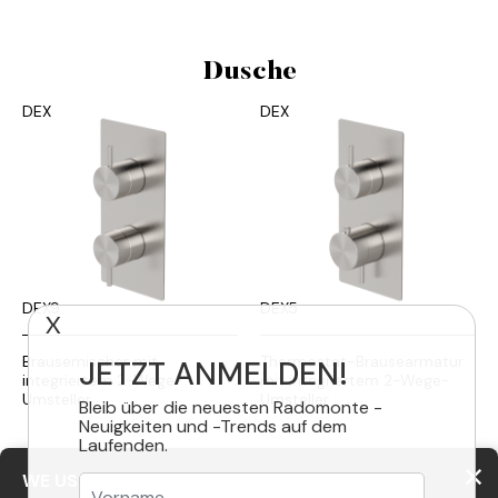
Dusche
DEX
DEX
DEX9
DEX5
X
Brausemischer mit
Thermostat-Brausearmatur
JETZT ANMELDEN!
integriertem 2-Wege-
mit integriertem 2-Wege-
Umsteller
Umsteller
Bleib über die neuesten Radomonte -
Neuigkeiten und -Trends auf dem
Laufenden.
DEX
DEX
WE USE COOKIES