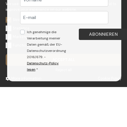
We use cookies to personalize content, to get statistics and to
improve your experience on our website.
Strictly necessary
Statistics
Ich genehmige die
Marketing and targeting
Verarbeitung meiner
DEX46
DXX8
Daten gemäß der EU-
Functional and third party
Datenschutzverordnung
Thermostat-Brausearmatur
Brausemischer für
2016/679. -
ACCEPT ALL
Aufputz
Wandmontage
Datenschutz-Policy
lesen
*
Reject all
DEX
DEX
More information
Cookie Policy